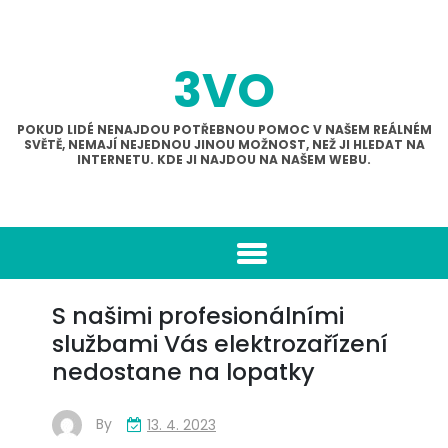
Skip
to
content
3VO
POKUD LIDÉ NENAJDOU POTŘEBNOU POMOC V NAŠEM REÁLNÉM
SVĚTĚ, NEMAJÍ NEJEDNOU JINOU MOŽNOST, NEŽ JI HLEDAT NA
INTERNETU. KDE JI NAJDOU NA NAŠEM WEBU.
S našimi profesionálními
službami Vás elektrozařízení
nedostane na lopatky
By
13. 4. 2023