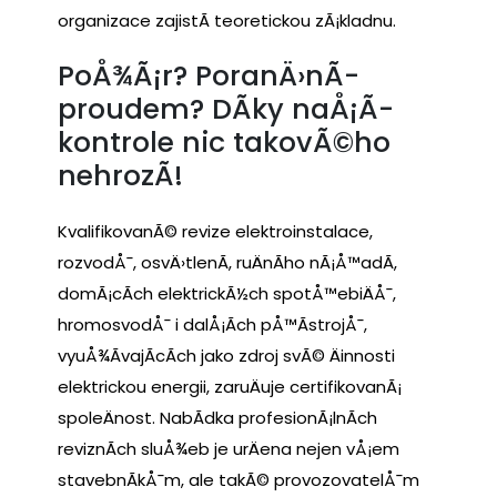
organizace zajistÃ­ teoretickou zÃ¡kladnu.
PoÅ¾Ã¡r? PoranÄ›nÃ­
proudem? DÃ­ky naÅ¡Ã­
kontrole nic takovÃ©ho
nehrozÃ­!
KvalifikovanÃ©
revize
elektroinstalace,
rozvodÅ¯, osvÄ›tlenÃ­, ruÄnÃ­ho nÃ¡Å™adÃ­,
domÃ¡cÃ­ch elektrickÃ½ch spotÅ™ebiÄÅ¯,
hromosvodÅ¯ i dalÅ¡Ã­ch pÅ™Ã­strojÅ¯,
vyuÅ¾Ã­vajÃ­cÃ­ch jako zdroj svÃ© Äinnosti
elektrickou energii, zaruÄuje certifikovanÃ¡
spoleÄnost. NabÃ­dka profesionÃ¡lnÃ­ch
reviznÃ­ch sluÅ¾eb je urÄena nejen vÅ¡em
stavebnÃ­kÅ¯m, ale takÃ© provozovatelÅ¯m