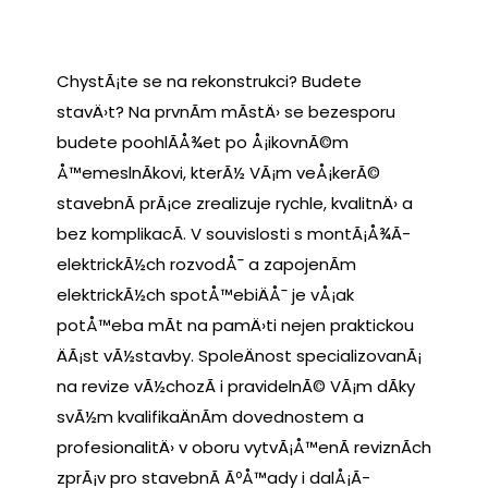
ChystÃ¡te se na rekonstrukci? Budete
stavÄ›t? Na prvnÃ­m mÃ­stÄ› se bezesporu
budete poohlÃ­Å¾et po Å¡ikovnÃ©m
Å™emeslnÃ­kovi, kterÃ½ VÃ¡m veÅ¡kerÃ©
stavebnÃ­ prÃ¡ce zrealizuje rychle, kvalitnÄ› a
bez komplikacÃ­. V souvislosti s montÃ¡Å¾Ã­
elektrickÃ½ch rozvodÅ¯ a zapojenÃ­m
elektrickÃ½ch spotÅ™ebiÄÅ¯ je vÅ¡ak
potÅ™eba mÃ­t na pamÄ›ti nejen praktickou
ÄÃ¡st vÃ½stavby. SpoleÄnost specializovanÃ¡
na revize vÃ½chozÃ­ i pravidelnÃ© VÃ¡m dÃ­ky
svÃ½m kvalifikaÄnÃ­m dovednostem a
profesionalitÄ› v oboru vytvÃ¡Å™enÃ­ reviznÃ­ch
zprÃ¡v pro stavebnÃ­ ÃºÅ™ady i dalÅ¡Ã­