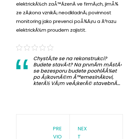
elektrickÃ½ch zaÅ™Ã­zenÃ­ ve firmÃ¡ch, jimÅ¾
ze zÃ¡kona vznikÃ¡ neodkladnÃ¡ povinnost
monitoring jako prevenci poÅ¾Ã¡ru a Ãºrazu
elektrickÃ½m proudem zajistit.
ChystÃ¡te se na rekonstrukci?
Budete stavÄ›t? Na prvnÃ­m mÃ­stÄ›
se bezesporu budete poohlÃ­Å¾et
po Å¡ikovnÃ©m Å™emeslnÃ­kovi,
kterÃ½ VÃ¡m veÅ¡kerÃ© stavebnÃ­…
PRE
NEX
VIO
T