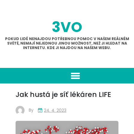
Skip
to
content
3VO
POKUD LIDÉ NENAJDOU POTŘEBNOU POMOC V NAŠEM REÁLNÉM
SVĚTĚ, NEMAJÍ NEJEDNOU JINOU MOŽNOST, NEŽ JI HLEDAT NA
INTERNETU. KDE JI NAJDOU NA NAŠEM WEBU.
Jak hustá je síť lékáren LIFE
By
24. 4. 2023