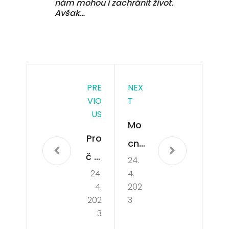
nám mohou i zachránit život.
Avšak…
PRE
NEX
VIO
T
US
Mo
Pro
cný
č je
24.
pá
24.
4.
důl
n
4.
202
ežit
202
3
é
3