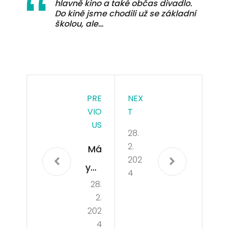
hlavně kino a také občas divadlo.
Do kině jsme chodili už se základní
školou, ale…
PRE
NEX
VIO
T
US
28.
2.
Má
202
yov
4
28.
é a
2.
kult
202
ura
4