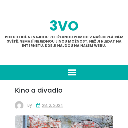
Skip
to
content
3VO
POKUD LIDÉ NENAJDOU POTŘEBNOU POMOC V NAŠEM REÁLNÉM
SVĚTĚ, NEMAJÍ NEJEDNOU JINOU MOŽNOST, NEŽ JI HLEDAT NA
INTERNETU. KDE JI NAJDOU NA NAŠEM WEBU.
Kino a divadlo
By
28. 2. 2024