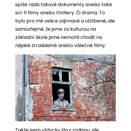
spíše ráda takové dokumenty anebo také
sci-fi filmy anebo thrillery. Či drama. To
bylo pro mě velice zajímavé a oblíbené, ale
samozřejmě, že jsme za kulturou na
základní škole jsme nemohli chodit na
nějaké strašidelné anebo válečné filmy.
Takže jsem vždycky šla s rodinou, ale