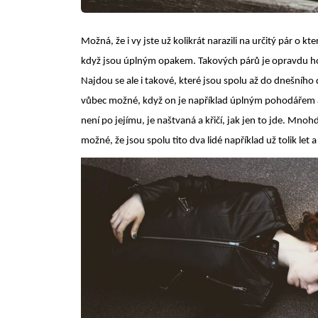
Možná, že i vy jste už kolikrát narazili na určitý pár o kte
když jsou úplným opakem. Takových párů je opravdu hod
Najdou se ale i takové, které jsou spolu až do dnešního 
vůbec možné, když on je například úplným pohodářem a
není po jejímu, je naštvaná a křičí, jak jen to jde. Mno
možné, že jsou spolu tito dva lidé například už tolik let a