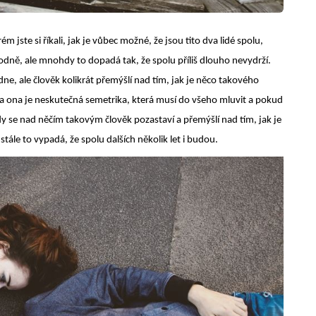
rém jste si říkali, jak je vůbec možné, že jsou tito dva lidé spolu,
ně, ale mnohdy to dopadá tak, že spolu příliš dlouho nevydrží.
dne, ale člověk kolikrát přemýšlí nad tím, jak je něco takového
 ona je neskutečná semetrika, která musí do všeho mluvit a pokud
hdy se nad něčím takovým člověk pozastaví a přemýšlí nad tím, jak je
 stále to vypadá, že spolu dalších několik let i budou.