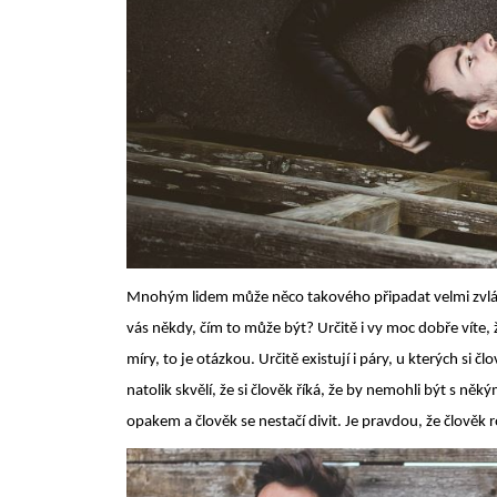
Mnohým lidem může něco takového připadat velmi zvláš
vás někdy, čím to může být? Určitě i vy moc dobře víte, ž
míry, to je otázkou. Určitě existují i páry, u kterých si čl
natolik skvělí, že si člověk říká, že by nemohli být s něk
opakem a člověk se nestačí divit. Je pravdou, že člověk 