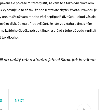
pakem ale po čase můžete zjistit, že vám to s takovým člověkem
 vyhovuje, a to až tak, že spolu strávíte zbytek života. Pravdou je
zvykne, takže už vám mnoho věcí nepřipadá divných. Pokud vás ale
ku divit, že mu přijde zvláštní, že jste ve vztahu s tím, s kým
na každého člověka působit jinak, a právě z toho důvodu vznikají
tě tak dlouho.
li na určitý pár o kterém jste si říkali, jak je vůbec
S
NEXT