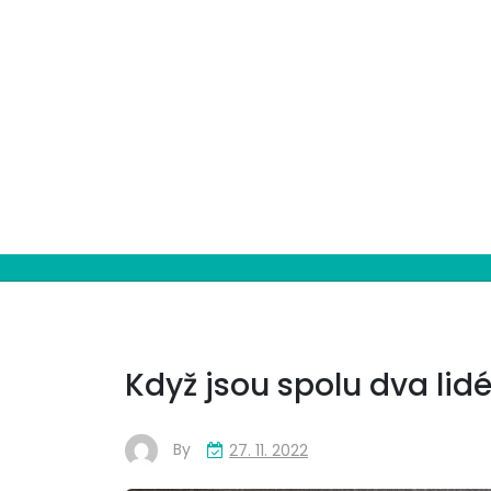
Skip
to
content
Když jsou spolu dva lid
By
27. 11. 2022