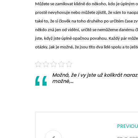
Můžete se zamilovat klidně do někoho, kdo je úplným o
prostě nevyhovuje nebo můžete zjistit, že vám to naopak
také to, že si člověk na toho druhého po určitém čase 
někdo zná jen od vidění, určitě se nemůžeme danému člově
jste, když jste úplně opačnou povahou. Každý pár může 
otázky, jak je možné, že jsou tito dva lidé spolu a to ješ
Možná, že i vy jste už kolikrát narazi
možné,…
PREVIOU