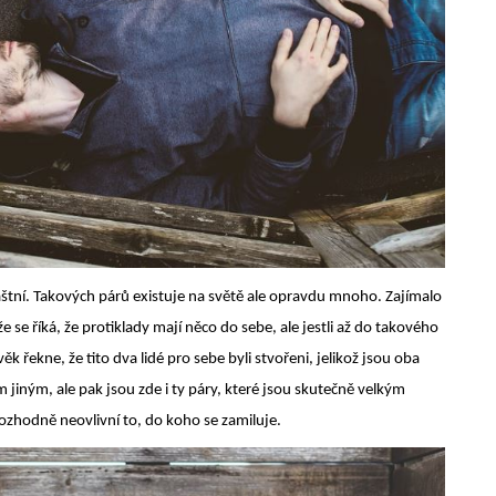
tní. Takových párů existuje na světě ale opravdu mnoho. Zajímalo
e se říká, že protiklady mají něco do sebe, ale jestli až do takového
ověk řekne, že tito dva lidé pro sebe byli stvořeni, jelikož jsou oba
ým jiným, ale pak jsou zde i ty páry, které jsou skutečně velkým
rozhodně neovlivní to, do koho se zamiluje.