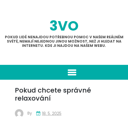
Skip
to
content
3VO
POKUD LIDÉ NENAJDOU POTŘEBNOU POMOC V NAŠEM REÁLNÉM
SVĚTĚ, NEMAJÍ NEJEDNOU JINOU MOŽNOST, NEŽ JI HLEDAT NA
INTERNETU. KDE JI NAJDOU NA NAŠEM WEBU.
Pokud chcete správné
relaxování
By
18. 5. 2025