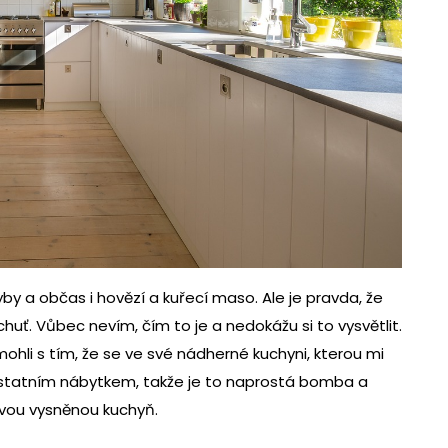
by a občas i hovězí a kuřecí maso. Ale je pravda, že
ť. Vůbec nevím, čím to je a nedokážu si to vysvětlit.
ohli s tím, že se ve své nádherné kuchyni, kterou mi
s ostatním nábytkem, takže je to naprostá bomba a
svou vysněnou kuchyň.