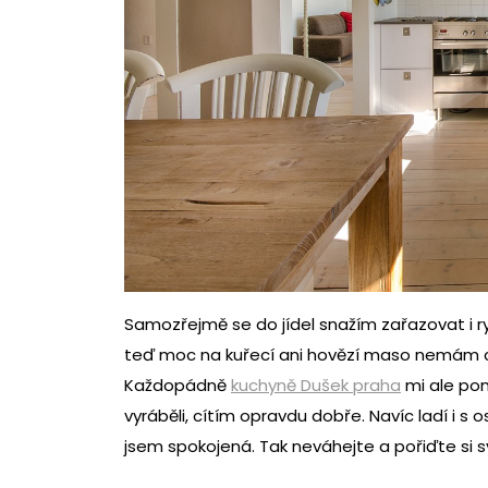
Samozřejmě se do jídel snažím zařazovat i ry
teď moc na kuřecí ani hovězí maso nemám chu
Každopádně
kuchyně Dušek praha
mi ale pom
vyráběli, cítím opravdu dobře. Navíc ladí i 
jsem spokojená. Tak neváhejte a pořiďte si 