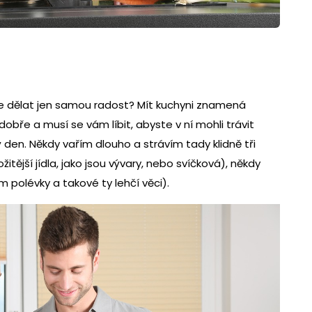
e dělat jen samou radost? Mít kuchyni znamená
 dobře a musí se vám líbit, abyste v ní mohli trávit
 den. Někdy vařím dlouho a strávím tady klidně tři
itější jídla, jako jsou vývary, nebo svíčková), někdy
m polévky a takové ty lehčí věci).