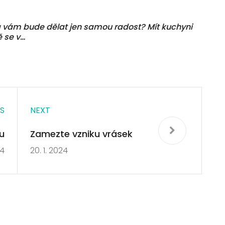
á vám bude dělat jen samou radost? Mít kuchyni
 se v…
S
NEXT
u
Zamezte vzniku vrásek
24
20. 1. 2024