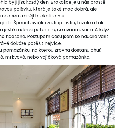
a by ji jíst každý den. Brokolice je u nás prostě
kovou polévku, která je také moc dobrá, ale
 mnohem raději brokolicovou.
jídla. Špenát, svíčková, koprovka, fazole a tak
a ještě raději si potom to, co uvařím, sním. A když
 toho nadšená. Postupem času jsem se naučila vařit
právě dokáže potěšit nejvíce.
u pomazánku, na kterou zrovna dostanu chuť.
vá, mrkvová, nebo vajíčková pomazánka.