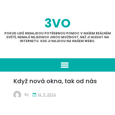
Skip
to
content
3VO
POKUD LIDÉ NENAJDOU POTŘEBNOU POMOC V NAŠEM REÁLNÉM
SVĚTĚ, NEMAJÍ NEJEDNOU JINOU MOŽNOST, NEŽ JI HLEDAT NA
INTERNETU. KDE JI NAJDOU NA NAŠEM WEBU.
Když nová okna, tak od nás
By
14. 11. 2024