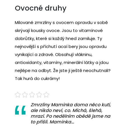
Ovocné druhy
Milované
zmrzliny
s ovocem opravdu v sobě
skrývají kousky ovoce. Jsou to vitamínové
dobrůtky, které si každý hned zamiluje. Ty
nejnovější s příchutí acaí bery jsou opravdu
vynikající a zdravé. Obsahují vlákninu,
antioxidanty, vitamíny, minerální látky a jdou
nejlépe na odbyt. Že jste ji ještě neochutnali?
Tak hurá do cukrárny!
Zmrzliny Maminka doma něco kutí,
ale nikdo neví, co. Míchá, šlehá,
mrazí. Po nedělním obědě jsme na
to přišli. Maminka…